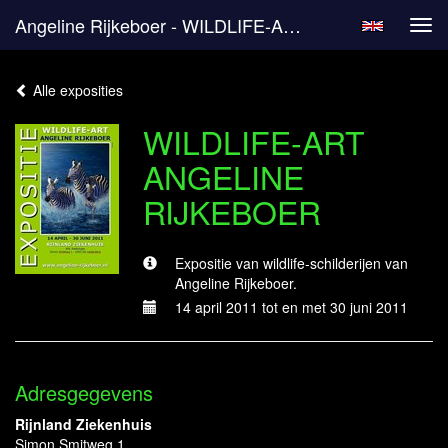
Angeline Rijkeboer - WILDLIFE-ART ANGELINE RIJKEBOER
Tog
navi
Alle exposities
WILDLIFE-ART
ANGELINE
RIJKEBOER
Expositie van wildlife-schilderijen van
Angeline Rijkeboer.
14 april 2011 tot en met 30 juni 2011
Adresgegevens
Rijnland Ziekenhuis
Simon Smitweg 1