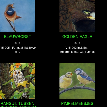
BLAUWBORST
GOLDEN EAGLE
2015
2015
15-005 - Formaat lijst 30x24
V15-002 incl. lijst -
cm.
Referentiefoto: Gary Jones
RANSUIL TUSSEN
PIMPELMEESJES