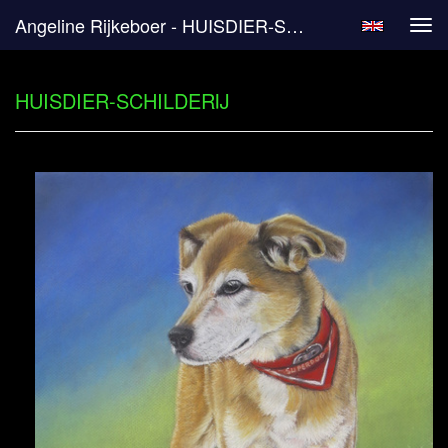
Angeline Rijkeboer - HUISDIER-SCHILDERIJ
Tog
navi
HUISDIER-SCHILDERIJ