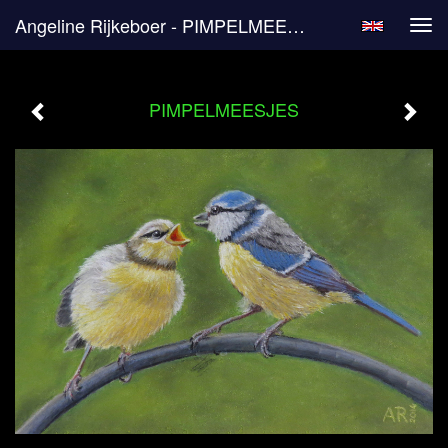
Angeline Rijkeboer - PIMPELMEESJES
Tog
navi
PIMPELMEESJES