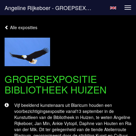
Angeline Rijkeboer - GROEPSEXPOSITIE BIBLIOTHEEK HUIZEN
Tog
navi
Alle exposities
GROEPSEXPOSITIE
BIBLIOTHEEK HUIZEN
Vijf beeldend kunstenaars uit Blaricum houden een
voorbezichtigingsexpositie vanaf13 september in de
Kunstuitleen van de Bibliotheek in Huizen, te weten Angeline
Rijkeboer, Jan Min, Ankie Vytopil, Daphne van Houten en Ria
van der Mik. Dit ter gelegenheid van de tiende Atelierroute
Blaricum, georganiseerd door de stichting Kunst en Cultuur