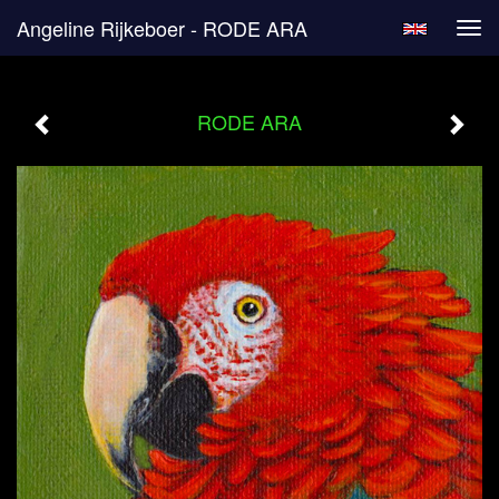
Angeline Rijkeboer - RODE ARA
Tog
navi
RODE ARA