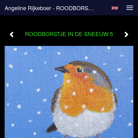
Angeline Rijkeboer - ROODBORSTJE IN DE SNEEUW 5
Tog
navi
ROODBORSTJE IN DE SNEEUW 5