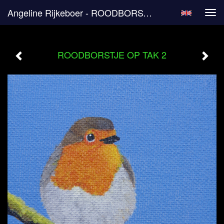
Angeline Rijkeboer - ROODBORSTJE OP TAK 2
Tog
navi
ROODBORSTJE OP TAK 2