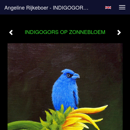
Angeline Rijkeboer - INDIGOGORS OP ZONNEBLOEM
Tog
navi
INDIGOGORS OP ZONNEBLOEM