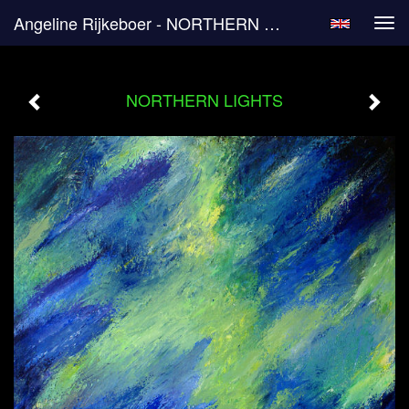
Angeline Rijkeboer - NORTHERN LIGHTS
Tog
navi
NORTHERN LIGHTS