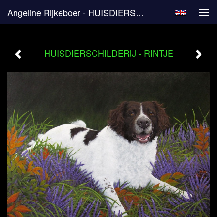
Angeline Rijkeboer - HUISDIERSCHILDERIJ - RINTJE
Tog
navi
HUISDIERSCHILDERIJ - RINTJE